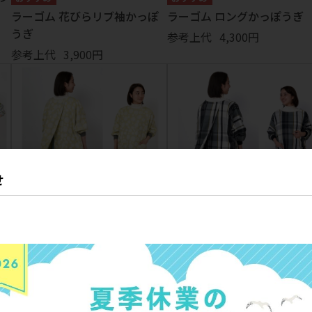
ラーゴム 花びらリブ袖かっぽ
ラーゴム ロングかっぽうぎ
うぎ
参考上代
4,300円
参考上代
3,900円
せ
フローラ 花びらリブ袖かっぽ
ヒュージチェック 花びらリ
うぎ
袖かっぽうぎ
参考上代
4,900円
参考上代
4,500円