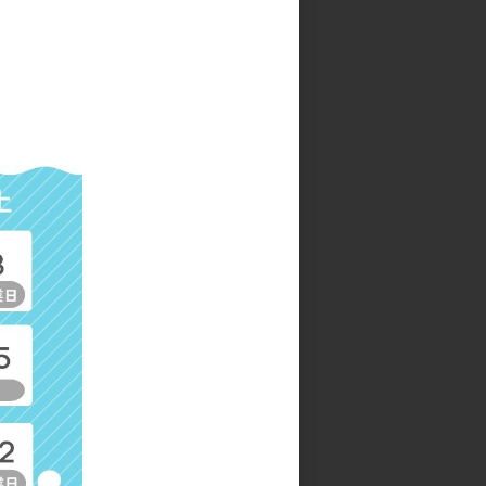
ブ
ゼファー すっきりリブ袖かっ
ぽうぎ
参考上代
4,500円