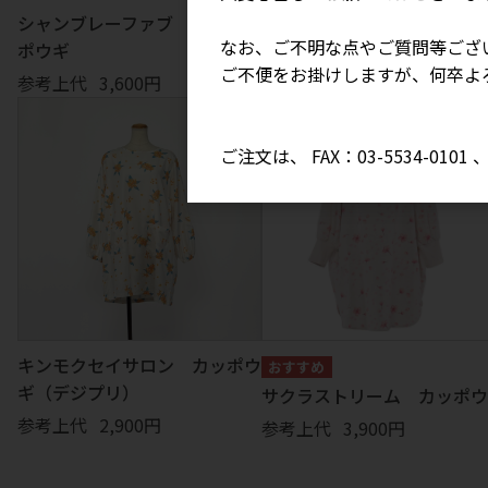
シャンブレーファブ 半袖カッ
ラベンダーガーデン カッポ
なお、ご不明な点やご質問等ござ
ポウギ
ギ
ご不便をお掛けしますが、何卒よ
参考上代
3,600円
参考上代
2,900円
ご注文は、 FAX：03-5534-010
キンモクセイサロン カッポウ
ギ（デジプリ）
サクラストリーム カッポウ
参考上代
2,900円
参考上代
3,900円