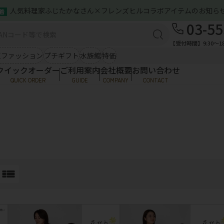
人気料理家ふじたかなさん×フレンズヒルコラボアイテムのお知ら
着
ズン雑貨（春夏）
バッグ＆ポーチ
03-55
ご利用案内
感アイテム
ひんやり小物
ミニトート
服
【受付時間】9:30〜18
お問い合わせ
A4トート
シ
夏ファッション
プチギフト
水族館
特価
クラフトインディア
ポ
クイックオーダー
ご利用案内
会社概要
お問い合わせ
ファッション
服飾雑貨
QUICK ORDER
GUIDE
COMPANY
CONTACT
ご利用案内
トップス
傘
ア
お問い合わせ
ワンピース
NBソックス・めぐっぱ
そ
ズン雑貨（春夏）
バッグ＆ポーチ
ストール・マフラー
帽
ハンカチ類
メ
感アイテム
ひんやり小物
ミニトート
服
ラクターグッズ
A4トート
シ
クラフトインディア
ポ
・ストラップ
Tシャツ・帽子
ファッション
服飾雑貨
ワッペンシール
ソックス
トップス
傘
ア
その他
ワンピース
NBソックス・めぐっぱ
そ
ストール・マフラー
帽
ハンカチ類
メ
ラクターグッズ