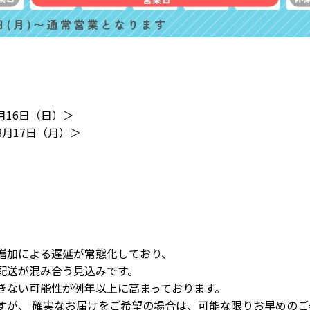
フローレス キルトかっぽうぎ
エヴァンズ キルトかっぽう
ぽ
参考上代
3,900円
参考上代
3,900円
月16日（日）＞
月17日（月）＞
）
増加による遅延が常態化しており、
配送が混み合う見込みです。
きない可能性が例年以上に高まっております。
すが、 確実なお届けをご希望の場合は、可能な限りお早めのご