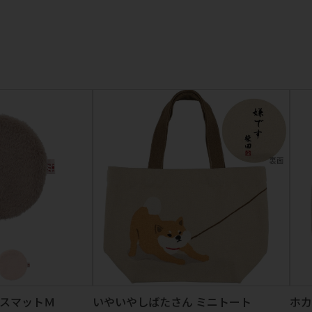
イスマットＭ
いやいやしばたさん ミニトート
ホカ