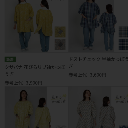
エプロン
キッチン
ぬいぐるみ
テーブルウェア
掛け物
マグネット
クッション
マット
扇子
ランチアイテム
コスメ
ライセンス
小物
ドストチェック 半袖かっぽ
ぎ
クサバナ 花びらリブ袖かっぽ
うぎ
参考上代
3,600円
参考上代
3,900円