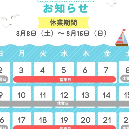
う
グリッド バルーン袖かっぽう
ライトウィンド すっきりリ
ぎ
袖かっぽうぎ
参考上代
3,900円
参考上代
4,500円