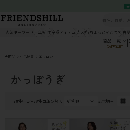
新
商品一覧
シーズン雑貨（秋冬）
シー
新規会員登録
クイックオーダー
ブランケット
ルームウェア
ひんやり冷
会社概要
あったかエプロン
あったか小物
ウェア類
人気キーワード
日傘
新作
冷感アイテム
柴犬
猫
ちょっとそこまで
春
あったかソックス
手袋・ストール
商品一覧
商品一覧
秋冬ファッション
春夏
CATEGORY
クイックオーダー
アウター
トップス
アウター
会社概要
全商品
生活雑貨
エプロン
ボトム
ワンピース
ボトム
03-5534-0100
シーズン雑貨（秋冬）
シー
ブランケット
ルームウェア
ひんやり冷
生活雑貨
キャ
かっぽうぎ
あったかエプロン
あったか小物
ウェア類
あったかソックス
手袋・ストール
エプロン
キッチン
ぬいぐるみ
03-5534-0100
秋冬ファッション
春夏
テーブルウェア
掛け物
マグネット
クッション
マット
扇子
38
アウター
件中 1〜38件目
並び替え
トップス
表示切替
アウター
ランチアイテム
コスメ
ライセンス
ボトム
ワンピース
ボトム
小物
生活雑貨
キャ