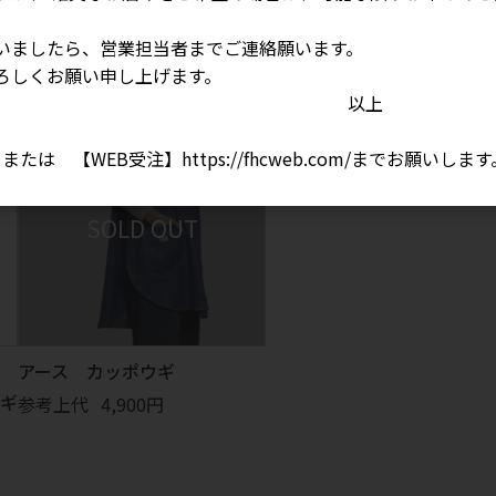
ウ
フレル カッポウギ
フォイユ カッポウギ
いましたら、営業担当者までご連絡願います。
参考上代
2,900円
参考上代
2,900円
ろしくお願い申し上げます。
以上
1 、または 【WEB受注】
https://fhcweb.com/
までお願いします
アース カッポウギ
ギ
参考上代
4,900円