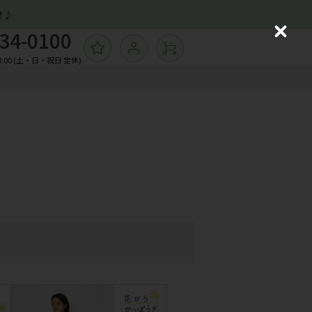
せ♪
34-0100
C
ログイン
l
飾バッグ
:00 (土・日・祝日 定休)
ョッピングバッグ
o
ーチ
s
e
ームカバー
の他ソックス
子
ガネケース 他小物
飾バッグ
ョッピングバッグ
ーチ
ームカバー
の他ソックス
子
ガネケース 他小物