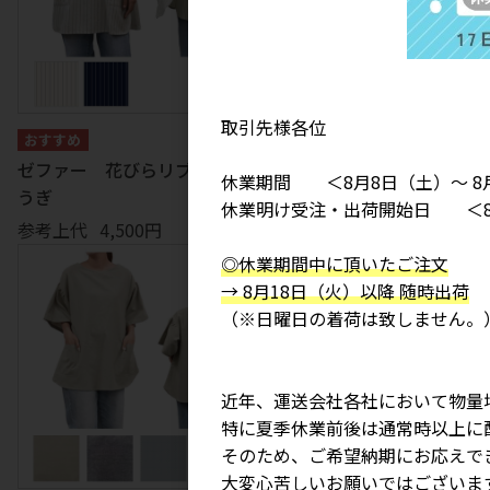
取引先様各位
ゼファー 花びらリブ袖かっぽ
グリッド 花びらリブ袖かっ
休業期間 ＜8月8日（土）～ 8
うぎ
うぎ
休業明け受注・出荷開始日 ＜8
参考上代
4,500円
参考上代
4,500円
◎休業期間中に頂いたご注文
→ 8月18日（火）以降 随時出荷
（※日曜日の着荷は致しません。
近年、運送会社各社において物量
特に夏季休業前後は通常時以上に
そのため、ご希望納期にお応えで
大変心苦しいお願いではございま