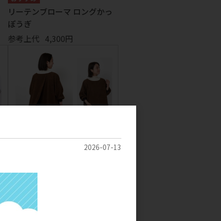
リーテンブローマ ロングかっ
ぽうぎ
参考上代
4,300円
2026-07-13
ブ
サニーコーデュロイ 花びらリ
ブ袖かっぽうぎ
参考上代
4,500円