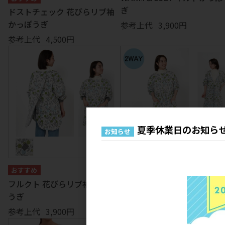
ぎ
ドストチェック 花びらリブ袖
かっぽうぎ
参考上代
3,900円
参考上代
4,500円
夏季休業日のお知ら
お知らせ
フルクト 花びらリブ袖かっぽ
フルクト ロングかっぽうぎ
うぎ
参考上代
4,300円
参考上代
3,900円