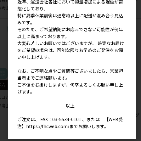
近年、運送会社各社において物量増加による遅延が常
枚入り)
参考上代
700円
態化しており、
参考上代
1,300円
特に夏季休業前後は通常時以上に配送が混み合う見込
みです。
そのため、ご希望納期にお応えできない可能性が例年
以上に高まっております。
大変心苦しいお願いではございますが、 確実なお届け
をご希望の場合は、可能な限りお早めのご発注をお願
い申し上げます。
なお、ご不明な点やご質問等ございましたら、営業担
当者までご連絡願います。
ご不便をお掛けしますが、何卒よろしくお願い申し上
げます。
エコバッグＳ（アニマル）
以上
参考上代
1,400円
かみなりもんしばた ワッペンマグ
ご注文は、 FAX：03-5534-0101 、または 【WEB受
ネット (5個入り)
注】
https://fhcweb.com/
までお願いします。
参考上代
700円