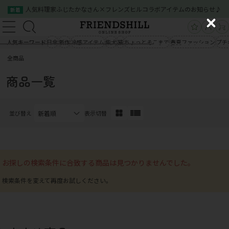
人気料理家ふじたかなさん×フレンズヒルコラボアイテムのお知らせ♪
新着
新規会員登録
ログイン
C
新規会員登録
ログイン
l
人気キーワード
日傘
新作
冷感アイテム
柴犬
猫
ちょっとそこまで
春夏ファッション
プチ
商品一覧
o
全商品
s
商品一覧
クイックオーダー
ご利用案内
e
商品一覧
会社概要
お問い合わせ
クイックオーダー
ご利用案内
会社概要
お問い合わせ
並び替え
表示切替
03-5534-0100
03-5534-0100
お探しの検索条件に合致する商品は見つかりませんでした。