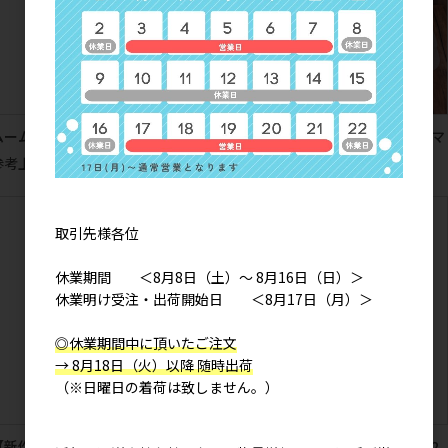
ムームーキャット シルク腹巻き
ラベンダーシマエナガ ホットアイマ
スク１枚入（ラベンダーの香り）
参考上代
2,200円
参考上代
180円
取引先様各位
休業期間 ＜8月8日（土）～ 8月16日（日）＞
休業明け受注・出荷開始日 ＜8月17日（月）＞
◎休業期間中に頂いたご注文
→ 8月18日（火）以降 随時出荷
（※日曜日の着荷は致しません。）
【新作】おすししばた マグネット
いやいやしばたさん トートM (2