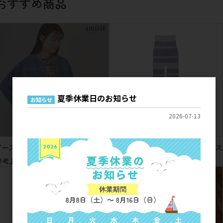
おすすめ商品
夏季休業日のお知らせ
お知らせ
2026-07-13
イーズデニム ノーカラージャケット
ムームーサモエド もこもこレギンス
参考上代
7,900円
参考上代
2,300円