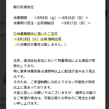
取引先様各位
休業期間 ＜8月8日（土）～ 8月16日（日）＞
休業明け受注・出荷開始日 ＜8月17日（月）＞
ブロックチェック シャツワンピー
シャモン シャツ
ス
参考上代
4,900円
◎休業期間中に頂いたご注文
参考上代
6,200円
→ 8月18日（火）以降 随時出荷
（※日曜日の着荷は致しません。）
近年、運送会社各社において物量増加による遅延が常
態化しており、
特に夏季休業前後は通常時以上に配送が混み合う見込
みです。
そのため、ご希望納期にお応えできない可能性が例年
以上に高まっております。
大変心苦しいお願いではございますが、 確実なお届け
をご希望の場合は、可能な限りお早めのご発注をお願
アラベスク シャツチュニック
い申し上げます。
参考上代
7,900円