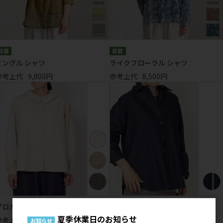
ミングル シャツ
ライクフローラル シャツ
参考上代
9,800円
参考上代
8,500円
ブロカント フリル襟ブラウス
チェックデニム 前開きシャツ
夏季休業日のお知らせ
参考上代
4,900円
参考上代
6,900円
お知らせ