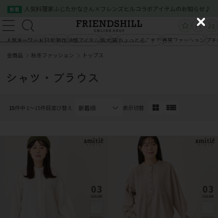
人気料理家ふじたかなさん×フレンズヒルコラボアイテムのお知らせ♪
新着
新規会員登録
ログイン
C
新規会員登録
ログイン
l
人気キーワード
日傘
新作
冷感アイテム
柴犬
猫
ちょっとそこまで
春夏ファッション
プチ
商品一覧
o
全商品
秋冬ファッション
トップス
s
商品一覧
クイックオーダー
ご利用案内
e
シャツ・ブラウス
会社概要
お問い合わせ
クイックオーダー
ご利用案内
会社概要
お問い合わせ
15
件中 1〜15件目
並び替え
表示切替
03-5534-0100
03-5534-0100