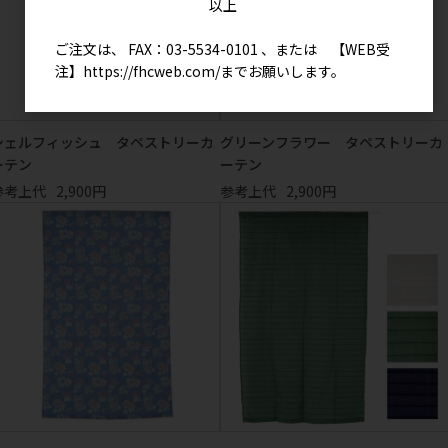
以上
ご注文は、 FAX：03-5534-0101 、または 【WEB受
注】
https://fhcweb.com/
までお願いします。
シェルフィッシュ タペストリーカ
グリーンフラワー タペストリーカ
ーテン
ーテン
参考上代
2,900円
参考上代
2,900円