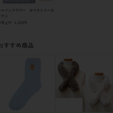
シャインフラワー タペストリーカ
ーテン
参考上代
3,200円
おすすめ商品