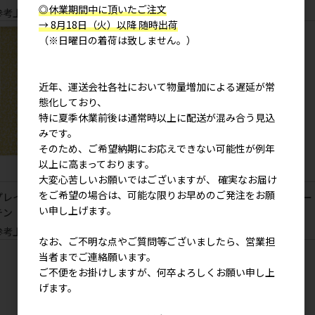
◎休業期間中に頂いたご注文
参考上代
2,900円
→ 8月18日（火）以降 随時出荷
（※日曜日の着荷は致しません。）
近年、運送会社各社において物量増加による遅延が常
態化しており、
特に夏季休業前後は通常時以上に配送が混み合う見込
みです。
そのため、ご希望納期にお応えできない可能性が例年
以上に高まっております。
大変心苦しいお願いではございますが、 確実なお届け
をご希望の場合は、可能な限りお早めのご発注をお願
プレイメリリー タペストリーカー
バルブフラワー タペストリーカー
い申し上げます。
テン
テン
参考上代
2,900円
参考上代
2,900円
なお、ご不明な点やご質問等ございましたら、営業担
当者までご連絡願います。
ご不便をお掛けしますが、何卒よろしくお願い申し上
げます。