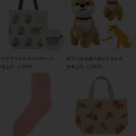
テクテクマヌルネコ A4トート
おてしば お座りぬいぐるみＳ
参考上代
1,300円
参考上代
1,500円