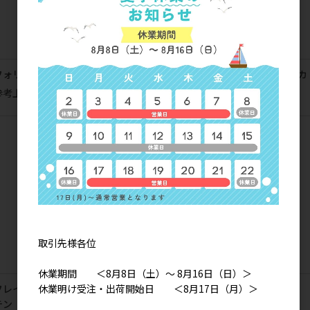
フォリア タペストリーカーテン
イエローキャロル タペストリーカ
ーテン
参考上代
2,900円
参考上代
2,900円
取引先様各位
休業期間 ＜8月8日（土）～ 8月16日（日）＞
休業明け受注・出荷開始日 ＜8月17日（月）＞
フレイグラント タペストリーカー
マリオン タペストリーカーテン
テン
参考上代
2,900円