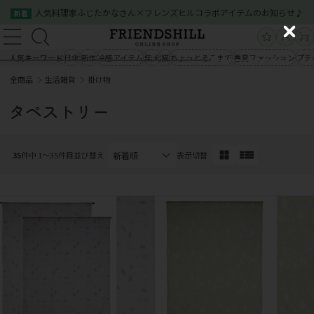
人気料理家ふじたかなさん×フレンズヒルコラボアイテムのお知らせ♪
新着
新規会員登録
ログイン
C
新規会員登録
ログイン
l
人気キーワード
日傘
新作
冷感アイテム
柴犬
猫
ちょっとそこまで
春夏ファッション
プチ
商品一覧
o
全商品
生活雑貨
掛け物
s
商品一覧
クイックオーダー
ご利用案内
e
タペストリー
会社概要
お問い合わせ
クイックオーダー
ご利用案内
会社概要
お問い合わせ
35
件中 1〜35件目
並び替え
表示切替
03-5534-0100
03-5534-0100