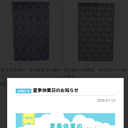
ビオラフラワー タペストリーカー
アンティークポム タペストリーカ
テン
ーテン
参考上代
3,200円
参考上代
3,200円
夏季休業日のお知らせ
お知らせ
2026-07-13