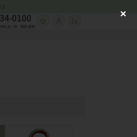
せ♪
34-0100
C
ログイン
l
飾バッグ
:00 (土・日・祝日 定休)
ョッピングバッグ
o
ーチ
s
e
ームカバー
の他ソックス
子
ガネケース 他小物
飾バッグ
ョッピングバッグ
ーチ
ームカバー
の他ソックス
子
ガネケース 他小物