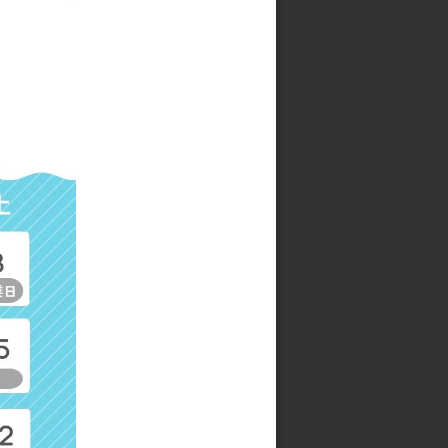
ソユン トートバッグＳ
参考上代
2,900円