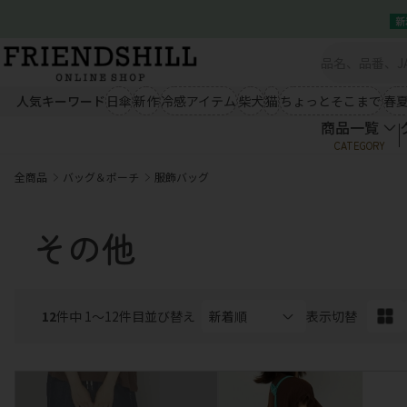
新
商品一覧
シーズン雑貨（秋冬）
シー
新規会員登録
クイックオーダー
ブランケット
ルームウェア
ひんやり冷
会社概要
あったかエプロン
あったか小物
ウェア類
人気キーワード
日傘
新作
冷感アイテム
柴犬
猫
ちょっとそこまで
春
あったかソックス
手袋・ストール
商品一覧
商品一覧
秋冬ファッション
春夏
CATEGORY
クイックオーダー
アウター
トップス
アウター
会社概要
全商品
バッグ＆ポーチ
服飾バッグ
ボトム
ワンピース
ボトム
03-5534-0100
シーズン雑貨（秋冬）
シー
ブランケット
ルームウェア
ひんやり冷
生活雑貨
キャ
その他
あったかエプロン
あったか小物
ウェア類
あったかソックス
手袋・ストール
エプロン
キッチン
ぬいぐるみ
03-5534-0100
秋冬ファッション
春夏
テーブルウェア
掛け物
マグネット
クッション
マット
扇子
12
アウター
件中 1〜12件目
並び替え
トップス
表示切替
アウター
ランチアイテム
コスメ
ライセンス
ボトム
ワンピース
ボトム
小物
生活雑貨
キャ