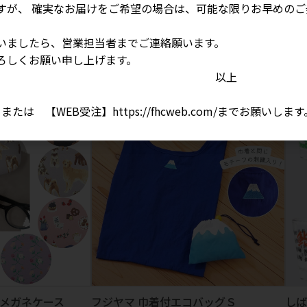
すが、 確実なお届けをご希望の場合は、可能な限りお早めのご
いましたら、営業担当者までご連絡願います。
・テキスタイル）
ラベンダーシマエナガ セパレートマ
ラー
ろしくお願い申し上げます。
ルシェバッグ
参考
以上
参考上代
2,200円
1 、または 【WEB受注】
https://fhcweb.com/
までお願いします
 メガネケース
フジヤマ 巾着付エコバッグＳ
しば