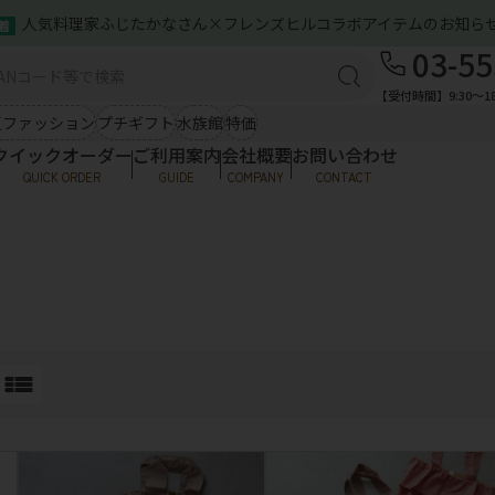
人気料理家ふじたかなさん×フレンズヒルコラボアイテムのお知ら
着
ズン雑貨（春夏）
バッグ＆ポーチ
03-55
ご利用案内
感アイテム
ひんやり小物
ミニトート
服
【受付時間】9:30〜18
お問い合わせ
A4トート
シ
夏ファッション
プチギフト
水族館
特価
クラフトインディア
ポ
クイックオーダー
ご利用案内
会社概要
お問い合わせ
ファッション
服飾雑貨
QUICK ORDER
GUIDE
COMPANY
CONTACT
ご利用案内
トップス
傘
ア
お問い合わせ
ワンピース
NBソックス・めぐっぱ
そ
ズン雑貨（春夏）
バッグ＆ポーチ
ストール・マフラー
帽
ハンカチ類
メ
感アイテム
ひんやり小物
ミニトート
服
ラクターグッズ
A4トート
シ
クラフトインディア
ポ
・ストラップ
Tシャツ・帽子
ファッション
服飾雑貨
ワッペンシール
ソックス
トップス
傘
ア
その他
ワンピース
NBソックス・めぐっぱ
そ
ストール・マフラー
帽
ハンカチ類
メ
ラクターグッズ