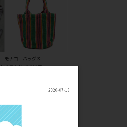
モナコ バッグＳ
ト
参考上代
2,200円
2026-07-13