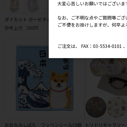
大変心苦しいお願いではございま
なお、ご不明な点やご質問等ござ
ダイカット ガーゼタオル
エコバッグM（花柄
ご不便をお掛けしますが、何卒よ
参考上代
700円
参考上代
1,700円
ご注文は、 FAX：03-5534-010
おおなみしばた ワッペンシール(5個
トリドリギャラリー