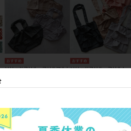
・ストラップ
Tシャツ・帽子
ワッペンシール
ソックス
その他
ソリッドフリル フリルマルシ
ソリッドフリル フリルトー
ェバッグ
参考上代
2,200円
せ
参考上代
2,200円