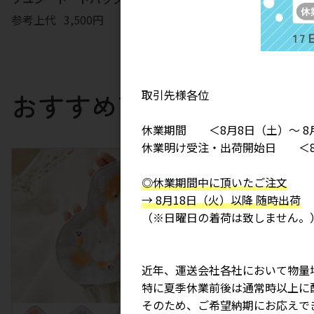
参考上代
3,500円
参考上代
4,500円
取引先様各位
おすすめ商品
休業期間 ＜8月8日（土）～ 8
休業明け受注・出荷開始日 ＜8
◎休業期間中に頂いたご注文
→ 8月18日（火）以降 随時出荷
（※日曜日の着荷は致しません。
近年、運送会社各社において物量
特に夏季休業前後は通常時以上に
そのため、ご希望納期にお応えで