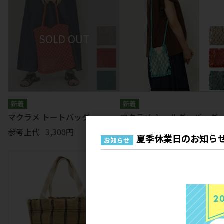
エプロン
キッチン
ぬいぐるみ
テーブルウェア
掛け物
マグネット
クッション
マット
扇子
ランチアイテム
コスメ
ライセンス
小物
マクラメ トートバッグ
マクラメ ショルダーバッグ
参考上代
3,300円
参考上代
2,700円
夏季休業日のお知ら
お知らせ