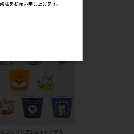
発注をお願い申し上げます。
ゴム 花びらリブ袖かっぽうぎ
上代
3,900円
。
たさん クリアショットグラス