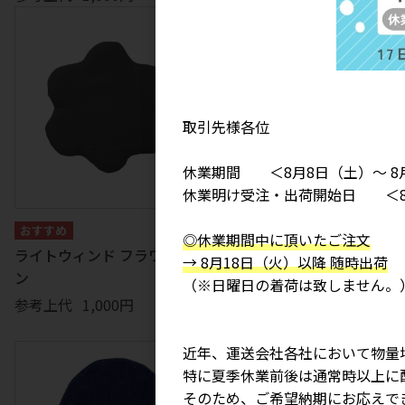
取引先様各位
休業期間 ＜8月8日（土）～ 8
休業明け受注・出荷開始日 ＜8
ゼファー フラワーミトン(
◎休業期間中に頂いたご注文
入り)
ライトウィンド フラワーミト
→ 8月18日（火）以降 随時出荷
ン
参考上代
1,000円
（※日曜日の着荷は致しません。
参考上代
1,000円
近年、運送会社各社において物量
特に夏季休業前後は通常時以上に
そのため、ご希望納期にお応えで