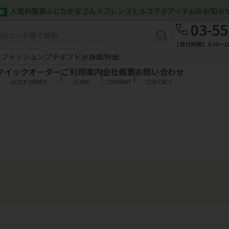
人気料理家ふじたかなさん×フレンズヒルコラボアイテムのお知ら
着
ズン雑貨（春夏）
バッグ＆ポーチ
03-55
ご利用案内
感アイテム
ひんやり小物
ミニトート
服
【受付時間】9:30〜18
お問い合わせ
A4トート
シ
夏ファッション
プチギフト
水族館
特価
クラフトインディア
ポ
クイックオーダー
ご利用案内
会社概要
お問い合わせ
ファッション
服飾雑貨
QUICK ORDER
GUIDE
COMPANY
CONTACT
ご利用案内
トップス
傘
ア
お問い合わせ
ワンピース
NBソックス・めぐっぱ
そ
ズン雑貨（春夏）
バッグ＆ポーチ
ストール・マフラー
帽
ハンカチ類
メ
感アイテム
ひんやり小物
ミニトート
服
ラクターグッズ
A4トート
シ
クラフトインディア
ポ
・ストラップ
Tシャツ・帽子
ファッション
服飾雑貨
ワッペンシール
ソックス
トップス
傘
ア
その他
ワンピース
NBソックス・めぐっぱ
そ
ストール・マフラー
帽
ハンカチ類
メ
ラクターグッズ