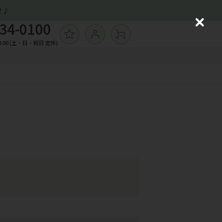
せ♪
34-0100
C
ログイン
l
飾バッグ
:00 (土・日・祝日 定休)
ョッピングバッグ
o
ーチ
s
e
ームカバー
の他ソックス
子
ガネケース 他小物
飾バッグ
ョッピングバッグ
ーチ
ームカバー
の他ソックス
子
ガネケース 他小物