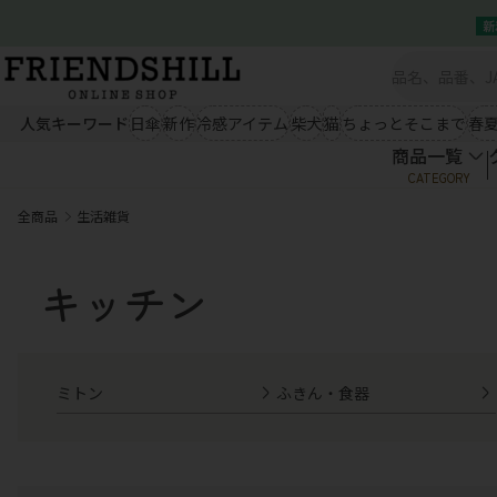
新
商品一覧
シーズン雑貨（秋冬）
シー
新規会員登録
クイックオーダー
ブランケット
ルームウェア
ひんやり冷
会社概要
あったかエプロン
あったか小物
ウェア類
人気キーワード
日傘
新作
冷感アイテム
柴犬
猫
ちょっとそこまで
春
あったかソックス
手袋・ストール
商品一覧
商品一覧
秋冬ファッション
春夏
CATEGORY
クイックオーダー
アウター
トップス
アウター
会社概要
全商品
生活雑貨
ボトム
ワンピース
ボトム
03-5534-0100
シーズン雑貨（秋冬）
シー
ブランケット
ルームウェア
ひんやり冷
生活雑貨
キャ
キッチン
あったかエプロン
あったか小物
ウェア類
あったかソックス
手袋・ストール
エプロン
キッチン
ぬいぐるみ
03-5534-0100
秋冬ファッション
春夏
テーブルウェア
掛け物
マグネット
クッション
マット
扇子
アウター
トップス
アウター
ランチアイテム
コスメ
ライセンス
ミトン
ふきん・食器
ボトム
ワンピース
ボトム
小物
生活雑貨
キャ