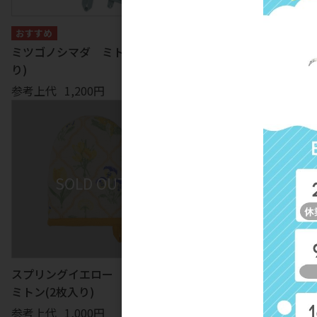
ミツゴノシマダ ミトン(2枚入
みやけこまち ミトン(2枚入
り)
り)
参考上代
1,200円
参考上代
1,200円
スプリングイエロー ショート
シトラスバード ショートミ
ミトン(2枚入り)
ン(2枚入り)
参考上代
1,000円
参考上代
1,000円