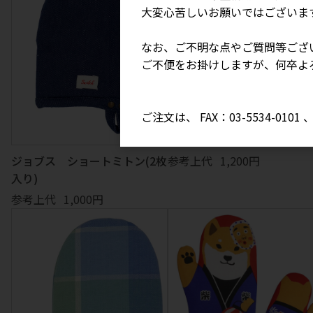
大変心苦しいお願いではございま
なお、ご不明な点やご質問等ござ
ご不便をお掛けしますが、何卒よ
ご注文は、 FAX：03-5534-010
フィッシュボーン アームカ
ー
参考上代
1,200円
ジョブス ショートミトン(2枚
入り)
参考上代
1,000円