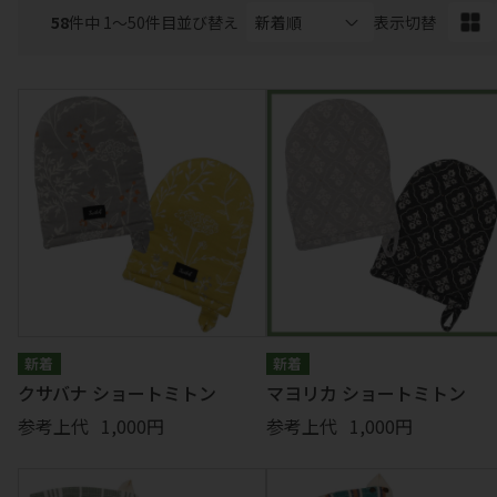
エプロン
キッチン
ぬいぐるみ
58
件中 1〜50件目
並び替え
表示切替
テーブルウェア
掛け物
マグネット
クッション
マット
扇子
ランチアイテム
コスメ
ライセンス
小物
クサバナ ショートミトン
マヨリカ ショートミトン
参考上代
1,000円
参考上代
1,000円