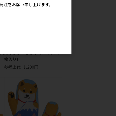
発注をお願い申し上げます。
。
枚入
だるままねきしばた ミトン(2
枚入り)
参考上代
1,200円