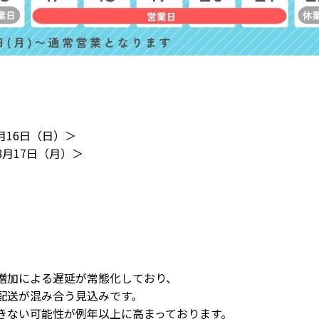
月16日（日）＞
月17日（月）＞
2枚
ナチュリラ ショートミトン
フィッシュボーン ショートミ
）
枚入り)
トン(2枚入り)
参考上代
1,000円
参考上代
1,000円
増加による遅延が常態化しており、
配送が混み合う見込みです。
きない可能性が例年以上に高まっております。