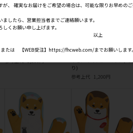
すが、 確実なお届けをご希望の場合は、可能な限りお早めのご
いましたら、営業担当者までご連絡願います。
ろしくお願い申し上げます。
以上
1 、または 【WEB受注】
https://fhcweb.com/
までお願いします
バ
ツールボックス アームカバー
やきにくですか ミトン(2
参考上代
1,200円
り)
参考上代
1,200円