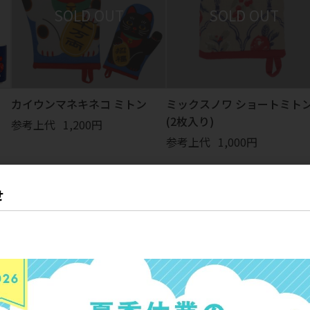
カイウンマネキネコ ミトン
ミックスノワ ショートミト
(2枚入り)
参考上代
1,200円
参考上代
1,000円
せ