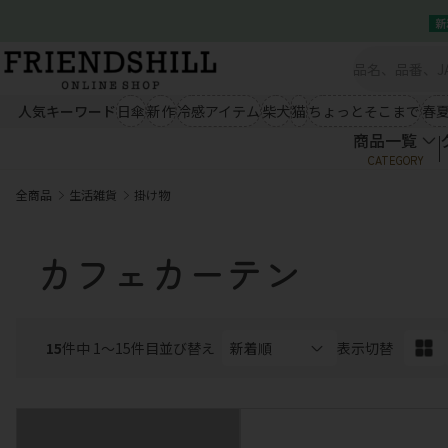
新
商品一覧
シーズン雑貨（秋冬）
シー
新規会員登録
クイックオーダー
ブランケット
ルームウェア
ひんやり冷
会社概要
あったかエプロン
あったか小物
ウェア類
人気キーワード
日傘
新作
冷感アイテム
柴犬
猫
ちょっとそこまで
春
あったかソックス
手袋・ストール
商品一覧
商品一覧
秋冬ファッション
春夏
CATEGORY
クイックオーダー
アウター
トップス
アウター
会社概要
全商品
生活雑貨
掛け物
ボトム
ワンピース
ボトム
03-5534-0100
シーズン雑貨（秋冬）
シー
ブランケット
ルームウェア
ひんやり冷
生活雑貨
キャ
カフェカーテン
あったかエプロン
あったか小物
ウェア類
あったかソックス
手袋・ストール
エプロン
キッチン
ぬいぐるみ
03-5534-0100
秋冬ファッション
春夏
テーブルウェア
掛け物
マグネット
クッション
マット
扇子
15
アウター
件中 1〜15件目
並び替え
トップス
表示切替
アウター
ランチアイテム
コスメ
ライセンス
ボトム
ワンピース
ボトム
小物
生活雑貨
キャ