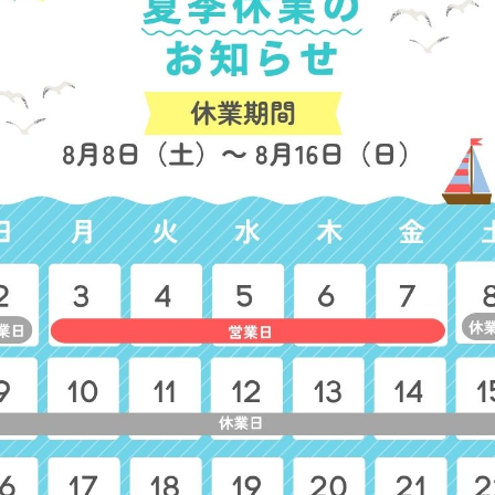
ー
オルタンシア カフェカーテン
ファンシーヤーン カフェカ
テン
参考上代
1,600円
参考上代
1,800円
プリズムフラワー カフェカー
シャインフラワー カフェカ
テン
テン
参考上代
1,800円
参考上代
1,800円