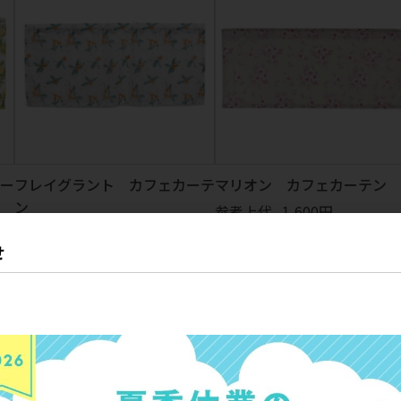
・ストラップ
Tシャツ・帽子
ワッペンシール
ソックス
その他
ー
フレイグラント カフェカーテ
マリオン カフェカーテン
ン
参考上代
1,600円
参考上代
1,600円
せ