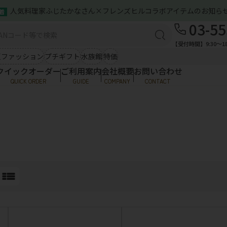
人気料理家ふじたかなさん×フレンズヒルコラボアイテムのお知ら
着
ズン雑貨（春夏）
バッグ＆ポーチ
03-55
ご利用案内
感アイテム
ひんやり小物
ミニトート
服
【受付時間】9:30〜18
お問い合わせ
A4トート
シ
夏ファッション
プチギフト
水族館
特価
クラフトインディア
ポ
クイックオーダー
ご利用案内
会社概要
お問い合わせ
ファッション
服飾雑貨
QUICK ORDER
GUIDE
COMPANY
CONTACT
ご利用案内
トップス
傘
ア
お問い合わせ
ワンピース
NBソックス・めぐっぱ
そ
ズン雑貨（春夏）
バッグ＆ポーチ
ストール・マフラー
帽
ハンカチ類
メ
感アイテム
ひんやり小物
ミニトート
服
ラクターグッズ
A4トート
シ
クラフトインディア
ポ
・ストラップ
Tシャツ・帽子
ファッション
服飾雑貨
ワッペンシール
ソックス
トップス
傘
ア
その他
ワンピース
NBソックス・めぐっぱ
そ
ストール・マフラー
帽
ハンカチ類
メ
ラクターグッズ