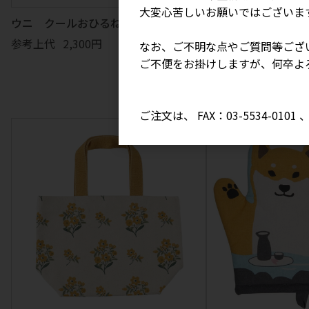
大変心苦しいお願いではございま
ウニ クールおひるねピロー
参考上代
2,300円
なお、ご不明な点やご質問等ござ
ご不便をお掛けしますが、何卒よ
ラーメンですか ワ
ト (5個入り)
参考上代
700円
ご注文は、 FAX：03-5534-010