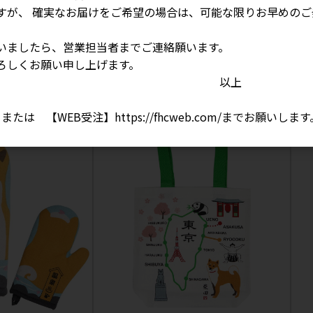
すが、 確実なお届けをご希望の場合は、可能な限りお早めのご
【新作】はなのふじしばた マグネット
シマ
参考上代
700円
参考
いましたら、営業担当者までご連絡願います。
ろしくお願い申し上げます。
ッペンマグネッ
以上
1 、または 【WEB受注】
https://fhcweb.com/
までお願いします