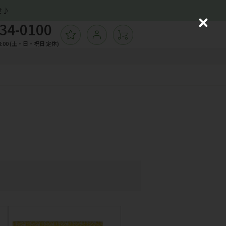
せ♪
34-0100
C
ログイン
l
飾バッグ
:00 (土・日・祝日 定休)
ョッピングバッグ
o
ーチ
s
e
ームカバー
の他ソックス
子
ガネケース 他小物
飾バッグ
ョッピングバッグ
ーチ
ームカバー
の他ソックス
子
ガネケース 他小物