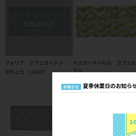
エプロン
キッチン
ぬいぐるみ
テーブルウェア
掛け物
マグネット
クッション
マット
扇子
ランチアイテム
コスメ
ライセンス
小物
フォリア カフェカーテン
イエローキャロル カフェカ
テン
参考上代
1,600円
参考上代
1,600円
夏季休業日のお知ら
お知らせ