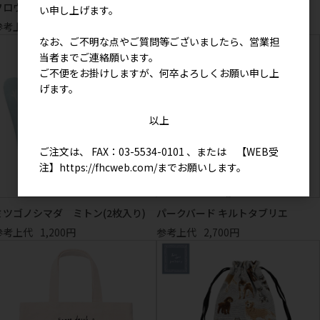
フロウミモザ アイピロー
イロイロウインナー ミニトート
い申し上げます。
参考上代
1,800円
参考上代
1,000円
なお、ご不明な点やご質問等ございましたら、営業担
当者までご連絡願います。
ご不便をお掛けしますが、何卒よろしくお願い申し上
げます。
以上
ご注文は、 FAX：03-5534-0101 、または 【WEB受
注】
https://fhcweb.com/
までお願いします。
ミツゴノシマダ ミトン(2枚入り)
パークバード キルトタブリエ
参考上代
1,200円
参考上代
2,700円