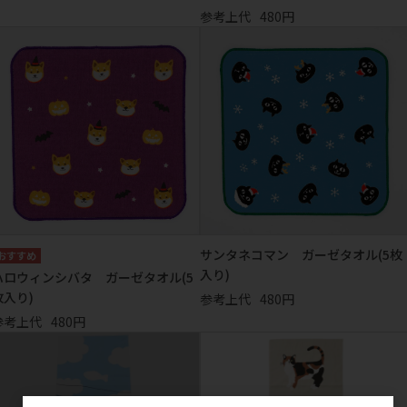
参考上代
480円
サンタネコマン ガーゼタオル(5枚
入り)
ハロウィンシバタ ガーゼタオル(5
枚入り)
参考上代
480円
参考上代
480円