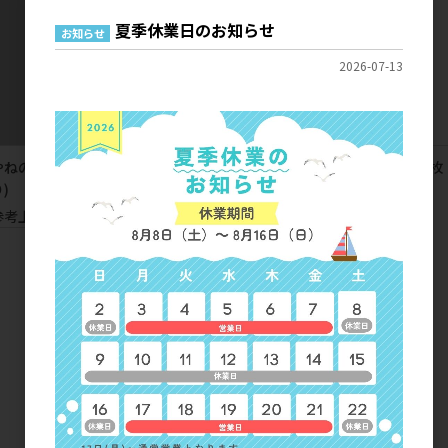
夏季休業日のお知らせ
お知らせ
2026-07-13
やねのみやけさん 手ぬぐい(3枚入
みやけさんかけじく 手ぬぐい(3枚
)
入り)
参考上代
1,000円
参考上代
1,000円