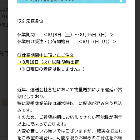
しばたさんかけじく 手ぬぐい(3枚
入り)
取引先様各位
参考上代
1,000円
休業期間 ＜8月8日（土）～ 8月16日（日）＞
休業明け受注・出荷開始日 ＜8月17日（月）＞
おすすめ商品
◎休業期間中に頂いたご注文
→ 8月18日（火）以降 随時出荷
（※日曜日の着荷は致しません。）
近年、運送会社各社において物量増加による遅延が常
態化しており、
特に夏季休業前後は通常時以上に配送が混み合う見込
みです。
そのため、ご希望納期にお応えできない可能性が例年
以上に高まっております。
大変心苦しいお願いではございますが、 確実なお届け
をご希望の場合は、可能な限りお早めのご発注をお願