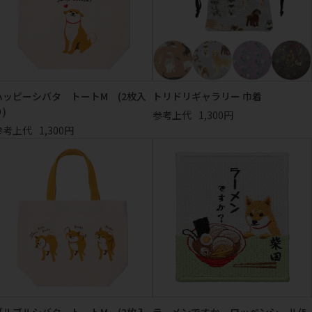
ハッピーシバタ トートM (2枚入
トリドリギャラリー 巾着
)
参考上代
1,300円
参考上代
1,300円
ブルブルシバタ トートM (2枚入
ラーメンですか ワッペンシール(5