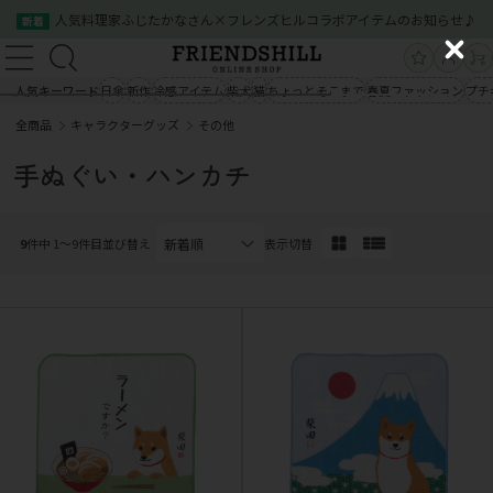
人気料理家ふじたかなさん×フレンズヒルコラボアイテムのお知らせ♪
新着
新規会員登録
ログイン
C
新規会員登録
ログイン
l
人気キーワード
日傘
新作
冷感アイテム
柴犬
猫
ちょっとそこまで
春夏ファッション
プチ
商品一覧
o
全商品
キャラクターグッズ
その他
s
商品一覧
クイックオーダー
ご利用案内
e
手ぬぐい・ハンカチ
会社概要
お問い合わせ
クイックオーダー
ご利用案内
会社概要
お問い合わせ
9
件中 1〜9件目
並び替え
表示切替
03-5534-0100
03-5534-0100