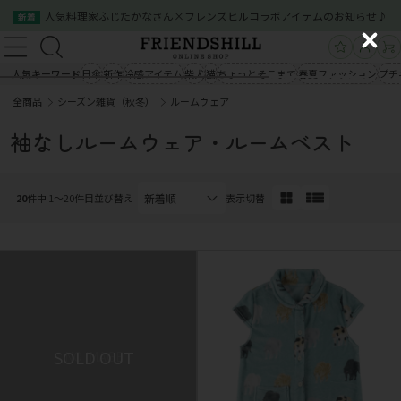
人気料理家ふじたかなさん×フレンズヒルコラボアイテムのお知らせ♪
新着
新規会員登録
ログイン
C
新規会員登録
ログイン
l
人気キーワード
日傘
新作
冷感アイテム
柴犬
猫
ちょっとそこまで
春夏ファッション
プチ
商品一覧
o
全商品
シーズン雑貨（秋冬）
ルームウェア
s
商品一覧
クイックオーダー
ご利用案内
e
袖なしルームウェア・ルームベスト
会社概要
お問い合わせ
クイックオーダー
ご利用案内
会社概要
お問い合わせ
20
件中 1〜20件目
並び替え
表示切替
03-5534-0100
03-5534-0100