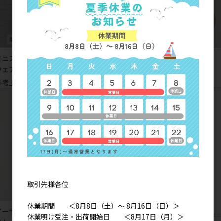
ミニスター デジプリ袖なしルーム
ローマン キルト前あきベスト
ウェア
(23AW)
参考上代
3,200円
参考上代
3,600円
取引先様各位
休業期間 ＜8月8日（土）～ 8月16日（日）＞
イーサンチェック キルト前あきベ
休業明け受注・出荷開始日 ＜8月17日（月）＞