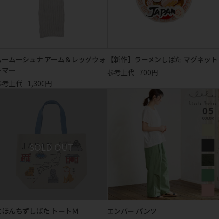
ムームーシュナ アーム＆レッグウォ
【新作】ラーメンしばた マグネット
ーマー
参考上代
700円
参考上代
1,300円
にほんちずしばた トートＭ
エンバー パンツ