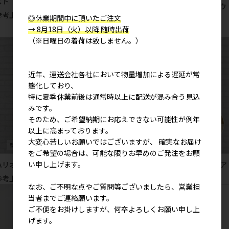
スト
フラワーブロック 袖なしルームウ
参考上代
3,600円
ェア
◎休業期間中に頂いたご注文
→ 8月18日（火）以降 随時出荷
参考上代
4,500円
（※日曜日の着荷は致しません。）
近年、運送会社各社において物量増加による遅延が常
態化しており、
特に夏季休業前後は通常時以上に配送が混み合う見込
みです。
そのため、ご希望納期にお応えできない可能性が例年
以上に高まっております。
大変心苦しいお願いではございますが、 確実なお届け
をご希望の場合は、可能な限りお早めのご発注をお願
い申し上げます。
ハリオ 袖なしルームウェア
キュービック 袖なしルームウェア
参考上代
3,200円
参考上代
3,200円
なお、ご不明な点やご質問等ございましたら、営業担
当者までご連絡願います。
ご不便をお掛けしますが、何卒よろしくお願い申し上
げます。