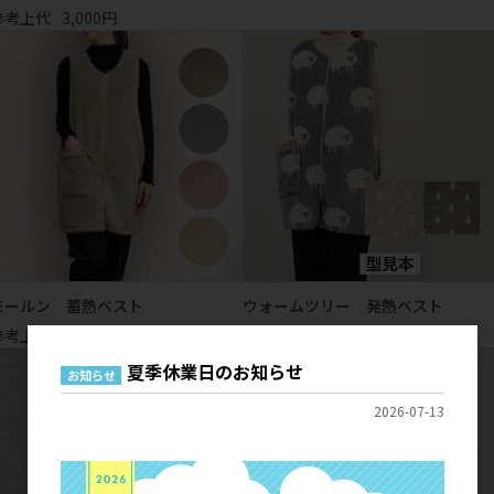
参考上代
3,000円
モールン 蓄熱ベスト
ウォームツリー 発熱ベスト
参考上代
4,600円
参考上代
4,400円
夏季休業日のお知らせ
お知らせ
2026-07-13