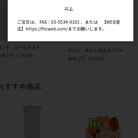
以上
ご注文は、 FAX：03-5534-0101 、または 【WEB受
注】
https://fhcweb.com/
までお願いします。
ロンド ルームベスト
ポルク キルト前あきベスト
参考上代
3,300円
参考上代
3,200円
おすすめ商品