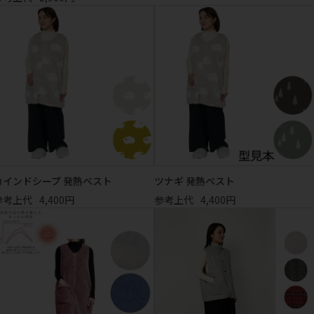
カインドシープ 発熱ベスト
ツナギ 発熱ベスト
参考上代
4,400円
参考上代
4,400円