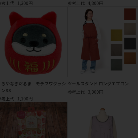
参考上代
1,300円
参考上代
4,800円
くろやなぎだるま モチフワクッシ
ツールスタンド ロングエプロン
ョンSS
参考上代
3,300円
参考上代
1,100円