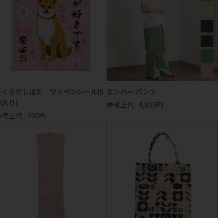
さくらだしばた ワッペンシール(5
エンバー パンツ
個入り)
参考上代
4,800円
参考上代
700円