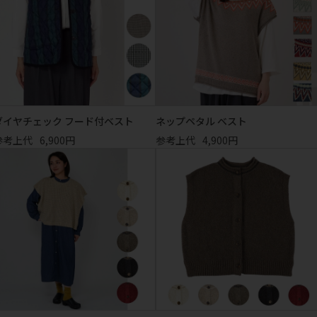
ダイヤチェック フード付ベスト
ネップペタル ベスト
参考上代
6,900円
参考上代
4,900円