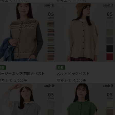
コージーネップ 前開きベスト
メルト ビッグベスト
参考上代
5,200円
参考上代
4,200円