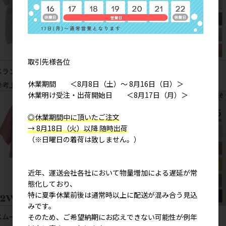
取引先様各位
メランジェヤーン ベスト
スムース ベスト
休業期間 ＜8月8日（土）～ 8月16日（日）＞
参考上代
6,500円
参考上代
3,900円
休業明け受注・出荷開始日 ＜8月17日（月）＞
◎休業期間中に頂いたご注文
→ 8月18日（火）以降 随時出荷
（※日曜日の着荷は致しません。）
近年、運送会社各社において物量増加による遅延が常
態化しており、
特に夏季休業前後は通常時以上に配送が混み合う見込
みです。
スムース 2WAYベスト
カドリー 前後2WAYベスト
そのため、ご希望納期にお応えできない可能性が例年