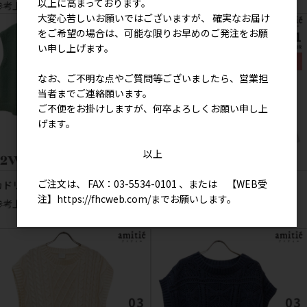
以上に高まっております。
参考上代
3,900円
参考上代
3,900円
大変心苦しいお願いではございますが、 確実なお届け
をご希望の場合は、可能な限りお早めのご発注をお願
い申し上げます。
なお、ご不明な点やご質問等ございましたら、営業担
当者までご連絡願います。
ご不便をお掛けしますが、何卒よろしくお願い申し上
げます。
以上
ご注文は、 FAX：03-5534-0101 、または 【WEB受
カドリー 前開き2WAYベスト
注】
https://fhcweb.com/
までお願いします。
フルイド ベスト
参考上代
3,900円
参考上代
3,900円