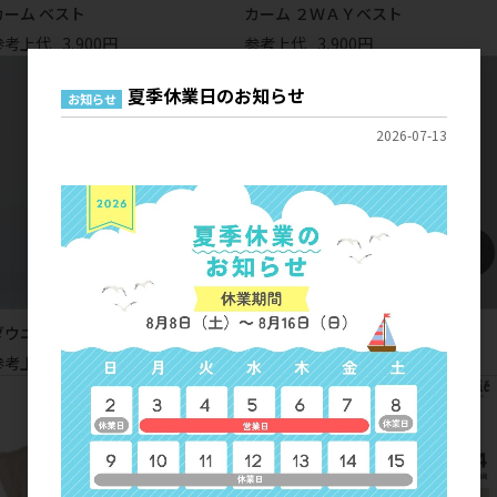
カーム ベスト
カーム ２ＷＡＹベスト
参考上代
3,900円
参考上代
3,900円
夏季休業日のお知らせ
お知らせ
2026-07-13
ダウニー ２ＷＡＹベスト
ファーベスト ベスト
参考上代
3,900円
参考上代
2,900円