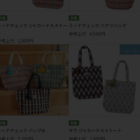
ミーナチェック ジャカードＡ４トー
ミーナチェック バケツバッグ
ト
参考上代
4,500円
参考上代
2,900円
ミーナチェック バッグM
ザラ ジャカードＡ４トート
参考上代
3,200円
参考上代
2,900円