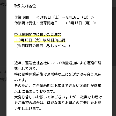
参考上代
3,200円
参考上代
3,200円
取引先様各位
休業期間 ＜8月8日（土）～ 8月16日（日）＞
休業明け受注・出荷開始日 ＜8月17日（月）＞
◎休業期間中に頂いたご注文
→ 8月18日（火）以降 随時出荷
（※日曜日の着荷は致しません。）
近年、運送会社各社において物量増加による遅延が常
態化しており、
ペルレ バッグＭ
シャノア バッグＭ
特に夏季休業前後は通常時以上に配送が混み合う見込
参考上代
3,200円
参考上代
3,200円
みです。
そのため、ご希望納期にお応えできない可能性が例年
以上に高まっております。
大変心苦しいお願いではございますが、 確実なお届け
をご希望の場合は、可能な限りお早めのご発注をお願
い申し上げます。