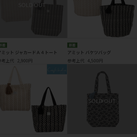
アミット ジャカードＡ４トート
アミット バケツバッグ
参考上代
2,900円
参考上代
4,500円