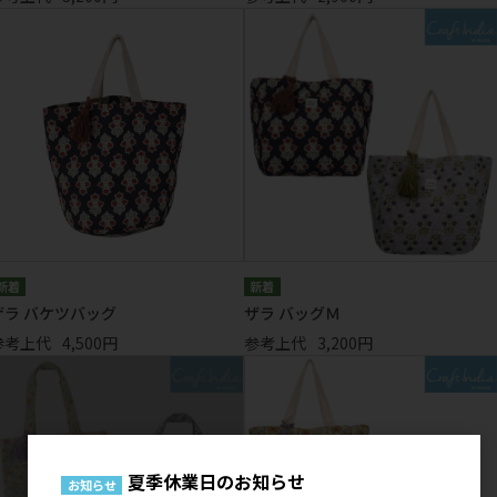
ザラ バケツバッグ
ザラ バッグＭ
参考上代
4,500円
参考上代
3,200円
夏季休業日のお知らせ
お知らせ