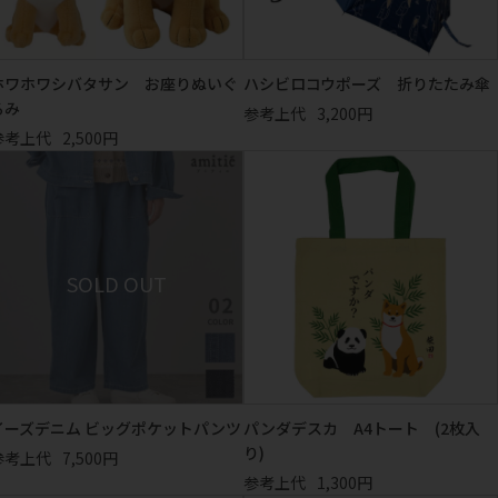
ホワホワシバタサン お座りぬいぐ
ハシビロコウポーズ 折りたたみ傘
るみ
参考上代
3,200円
参考上代
2,500円
イーズデニム ビッグポケットパンツ
パンダデスカ A4トート (2枚入
り)
参考上代
7,500円
参考上代
1,300円