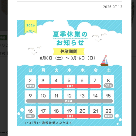
2026-07-13
シャンタ ジャカードＡ４トート
シャンタ バッグＭ
参考上代
2,900円
参考上代
3,200円
ラージャニ バッグＭ
プラリーヌ バッグＭ