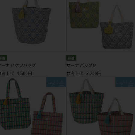
サーナ バケツバッグ
サーナ バッグＭ
参考上代
4,500円
参考上代
3,200円