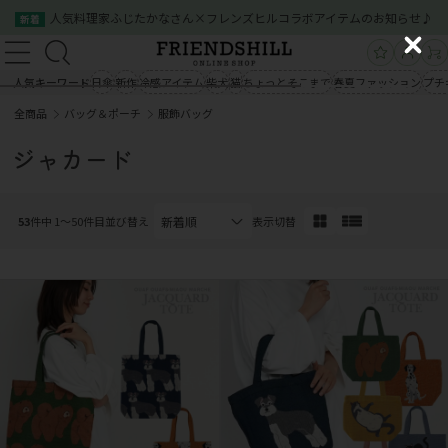
人気料理家ふじたかなさん×フレンズヒルコラボアイテムのお知らせ♪
新着
新規会員登録
ログイン
C
新規会員登録
ログイン
l
人気キーワード
日傘
新作
冷感アイテム
柴犬
猫
ちょっとそこまで
春夏ファッション
プチ
商品一覧
o
全商品
バッグ＆ポーチ
服飾バッグ
s
商品一覧
クイックオーダー
ご利用案内
e
ジャカード
会社概要
お問い合わせ
クイックオーダー
ご利用案内
会社概要
お問い合わせ
53
件中 1〜50件目
並び替え
表示切替
03-5534-0100
03-5534-0100