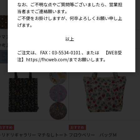
なお、ご不明な点やご質問等ございましたら、営業担
当者までご連絡願います。
ご不便をお掛けしますが、何卒よろしくお願い申し上
げます。
ラマン バッグＭ
アモーリ バッグＭ
以上
参考上代
3,200円
参考上代
3,200円
ご注文は、 FAX：03-5534-0101 、または 【WEB受
注】
https://fhcweb.com/
までお願いします。
トリドリギャラリー マチなしトート
フロウベリー バッグＭ