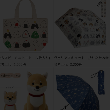
オムスビ ミニトート (2枚入り)
ヴェリアスキャット 折りたたみ傘
参考上代
1,000円
参考上代
3,200円