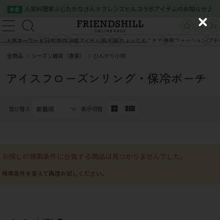
人気料理家ふじたかなさん×フレンズヒルコラボアイテムのお知らせ♪
新着
新規会員登録
ログイン
C
新規会員登録
ログイン
l
人気キーワード
日傘
新作
冷感アイテム
柴犬
猫
ちょっとそこまで
春夏ファッション
プチ
商品一覧
o
全商品
シーズン雑貨（春夏）
ひんやり小物
s
商品一覧
クイックオーダー
ご利用案内
e
アイスフローズンリング・保冷ポーチ
会社概要
お問い合わせ
クイックオーダー
ご利用案内
会社概要
お問い合わせ
並び替え
表示切替
03-5534-0100
03-5534-0100
お探しの検索条件に合致する商品は見つかりませんでした。