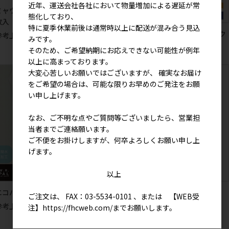
近年、運送会社各社において物量増加による遅延が常
ミャウキャット ホットアイマスク１
態化しており、
枚入（無香料）
特に夏季休業前後は通常時以上に配送が混み合う見込
こまふじしばた ホットアイマスク
参考上代
180円
みです。
1枚入（無香料）
そのため、ご希望納期にお応えできない可能性が例年
参考上代
180円
以上に高まっております。
大変心苦しいお願いではございますが、 確実なお届け
をご希望の場合は、可能な限りお早めのご発注をお願
い申し上げます。
なお、ご不明な点やご質問等ございましたら、営業担
当者までご連絡願います。
ご不便をお掛けしますが、何卒よろしくお願い申し上
げます。
以上
エコバッグＳ（犬・猫）
ヴェリアスキャット ミニトート
ご注文は、 FAX：03-5534-0101 、または 【WEB受
(2枚入り)
参考上代
1,400円
注】
https://fhcweb.com/
までお願いします。
参考上代
1,000円