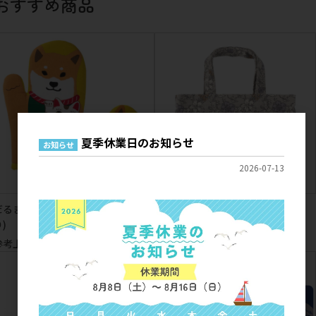
おすすめ商品
夏季休業日のお知らせ
お知らせ
2026-07-13
だるままねきしばた ミトン(2枚入
ミルフィオリ ミニトート
)
参考上代
1,000円
参考上代
1,200円