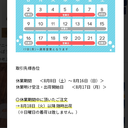
サニーコーデュロイ 花びらリブ袖か
ハシビロコウズ エコバッグＳ
っぽうぎ
参考上代
1,400円
参考上代
4,500円
取引先様各位
休業期間 ＜8月8日（土）～ 8月16日（日）＞
休業明け受注・出荷開始日 ＜8月17日（月）＞
◎休業期間中に頂いたご注文
→ 8月18日（火）以降 随時出荷
（※日曜日の着荷は致しません。）