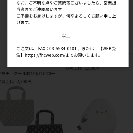
なお、ご不明な点やご質問等ございましたら、営業担
当者までご連絡願います。
ご不便をお掛けしますが、何卒よろしくお願い申し上
げます。
以上
ご注文は、 FAX：03-5534-0101 、または 【WEB受
注】
https://fhcweb.com/
までお願いします。
すしやのしばた 扇子
参考上代
1,500円
オモチ クールおひるねピロー
参考上代
2,300円