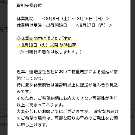
参考上代
1,500円
取引先様各位
休業期間 ＜8月8日（土）～ 8月16日（日）＞
休業明け受注・出荷開始日 ＜8月17日（月）＞
おすすめ商品
◎休業期間中に頂いたご注文
→ 8月18日（火）以降 随時出荷
（※日曜日の着荷は致しません。）
近年、運送会社各社において物量増加による遅延が常
態化しており、
特に夏季休業前後は通常時以上に配送が混み合う見込
みです。
そのため、ご希望納期にお応えできない可能性が例年
以上に高まっております。
大変心苦しいお願いではございますが、 確実なお届け
ユーリ 冷えとりソックスＬ
さくらだしばた ワッペンシール(5
をご希望の場合は、可能な限りお早めのご発注をお願
個入り)
参考上代
1,300円
い申し上げます。
参考上代
700円