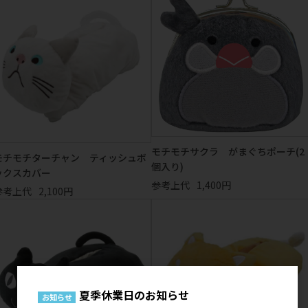
モチモチサクラ がまぐちポーチ(2
モチモチターチャン ティッシュボ
個入り)
ックスカバー
参考上代
1,400円
参考上代
2,100円
夏季休業日のお知らせ
お知らせ