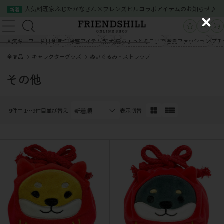
人気料理家ふじたかなさん×フレンズヒルコラボアイテムのお知らせ♪
新着
新規会員登録
ログイン
C
新規会員登録
ログイン
l
人気キーワード
日傘
新作
冷感アイテム
柴犬
猫
ちょっとそこまで
春夏ファッション
プチ
商品一覧
o
全商品
キャラクターグッズ
ぬいぐるみ・ストラップ
s
商品一覧
クイックオーダー
ご利用案内
e
その他
会社概要
お問い合わせ
クイックオーダー
ご利用案内
会社概要
お問い合わせ
9
件中 1〜9件目
並び替え
表示切替
03-5534-0100
03-5534-0100