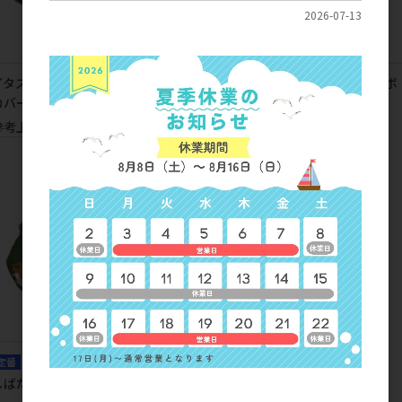
2026-07-13
イタズラネコ ティッシュボックス
もふもふしばたさん ティッシュボ
カバー
ックスカバー
参考上代
2,300円
参考上代
2,300円
定番
しばたさん がまぐちＬ (2個入り)