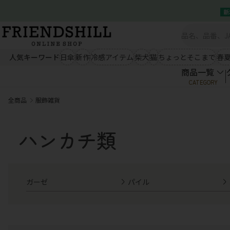
新
商品一覧
シーズン雑貨（秋冬）
シー
新規会員登録
クイックオーダー
ブランケット
ルームウェア
ひんやり冷
会社概要
あったかエプロン
あったか小物
ウェア類
人気キーワード
日傘
新作
冷感アイテム
柴犬
猫
ちょっとそこまで
春
あったかソックス
手袋・ストール
商品一覧
商品一覧
秋冬ファッション
春夏
CATEGORY
クイックオーダー
アウター
トップス
アウター
会社概要
全商品
服飾雑貨
ボトム
ワンピース
ボトム
03-5534-0100
シーズン雑貨（秋冬）
シー
ブランケット
ルームウェア
ひんやり冷
生活雑貨
キャ
ハンカチ類
あったかエプロン
あったか小物
ウェア類
あったかソックス
手袋・ストール
エプロン
キッチン
ぬいぐるみ
03-5534-0100
秋冬ファッション
春夏
テーブルウェア
掛け物
マグネット
クッション
マット
扇子
アウター
トップス
アウター
ランチアイテム
コスメ
ライセンス
ガーゼ
パイル
ボトム
ワンピース
ボトム
小物
生活雑貨
キャ