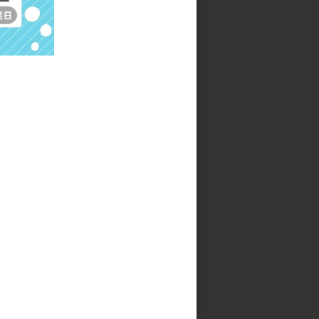
ン
エゾモモンガ ワンポイント刺
繍タオル
参考上代
580円