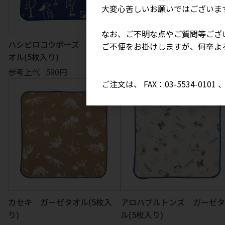
大変心苦しいお願いではございま
なお、ご不明な点やご質問等ござ
ハシビロコウポーズ ガーゼタ
タイターチャン ガーゼタオ
ご不便をお掛けしますが、何卒よ
オル(5枚入り)
(5枚入り)
参考上代
580円
参考上代
580円
ご注文は、 FAX：03-5534-010
カセキ ガーゼタオル(5枚入
アロハブルトンズ ガーゼタ
り)
ル(5枚入り)