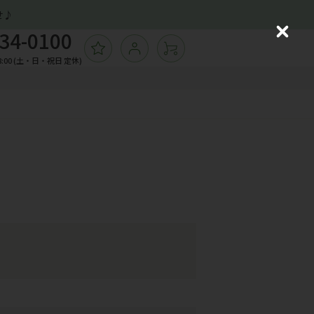
せ♪
34-0100
C
ログイン
l
飾バッグ
:00 (土・日・祝日 定休)
ョッピングバッグ
o
ーチ
s
e
ームカバー
の他ソックス
子
ガネケース 他小物
飾バッグ
ョッピングバッグ
ーチ
ームカバー
の他ソックス
子
ガネケース 他小物