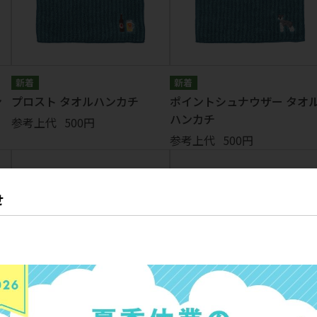
ン
プロスト タオルハンカチ
ポイントシュナウザー タオ
ハンカチ
参考上代
500円
参考上代
500円
せ