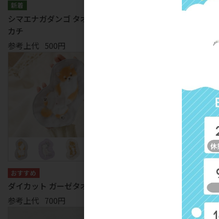
シマエナガダンゴ タオルハン
イチゴパルフェ タオルハン
カチ
チ
参考上代
500円
参考上代
500円
ヴェリアスキャット ガーゼ
オル (5枚入り)
ダイカット ガーゼタオル
参考上代
580円
参考上代
700円