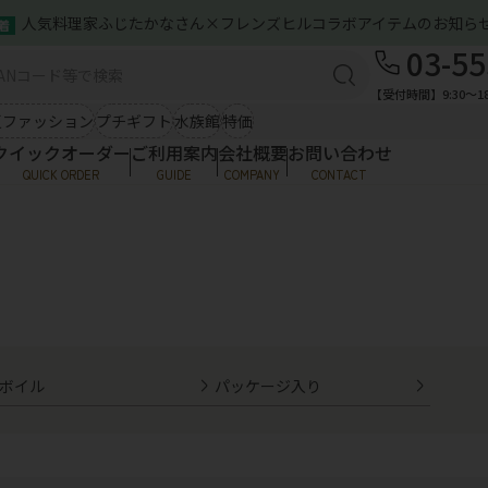
人気料理家ふじたかなさん×フレンズヒルコラボアイテムのお知ら
着
ズン雑貨（春夏）
バッグ＆ポーチ
03-55
ご利用案内
感アイテム
ひんやり小物
ミニトート
服
【受付時間】9:30〜18
お問い合わせ
A4トート
シ
夏ファッション
プチギフト
水族館
特価
クラフトインディア
ポ
クイックオーダー
ご利用案内
会社概要
お問い合わせ
ファッション
服飾雑貨
QUICK ORDER
GUIDE
COMPANY
CONTACT
ご利用案内
トップス
傘
ア
お問い合わせ
ワンピース
NBソックス・めぐっぱ
そ
ズン雑貨（春夏）
バッグ＆ポーチ
ストール・マフラー
帽
ハンカチ類
メ
感アイテム
ひんやり小物
ミニトート
服
ラクターグッズ
A4トート
シ
クラフトインディア
ポ
・ストラップ
Tシャツ・帽子
ファッション
服飾雑貨
ワッペンシール
ソックス
トップス
傘
ア
その他
ボイル
パッケージ入り
ワンピース
NBソックス・めぐっぱ
そ
ストール・マフラー
帽
ハンカチ類
メ
ラクターグッズ