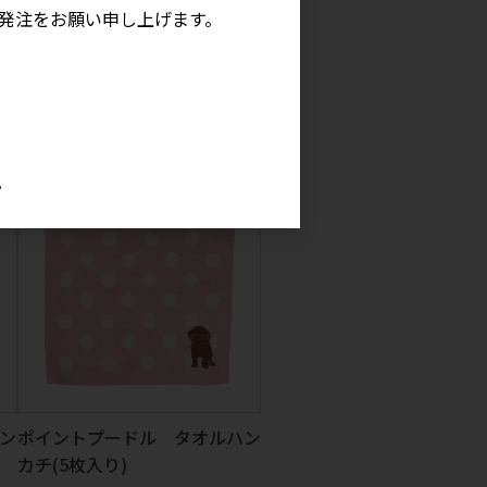
発注をお願い申し上げます。
ゼ
キッサプリン ガーゼタオル(5
枚入り)
参考上代
580円
。
ン
ポイントプードル タオルハン
カチ(5枚入り)