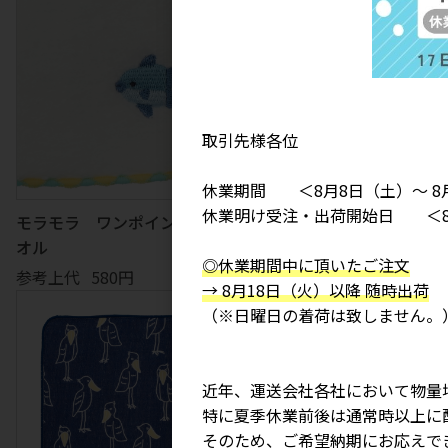
取引先様各位
休業期間 ＜8月8日（土）～ 8
休業明け受注・出荷開始日 ＜8
クラウンフィッシュ ワンポ
モラモラ ワンポイント刺繍タ
ント刺繍タオル
オル
◎休業期間中に頂いたご注文
参考上代
580円
参考上代
580円
→ 8月18日（火）以降 随時出荷
（※日曜日の着荷は致しません。
近年、運送会社各社において物量
特に夏季休業前後は通常時以上に
そのため、ご希望納期にお応えで