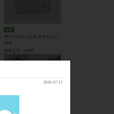
ル
ポイントハシビロ タオルハン
カチ
参考上代
500円
2026-07-13