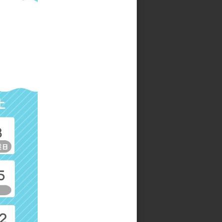
カ
猫柄 タオルハンカチ
参考上代
600円
ン
リボンイニシャル ワンポイン
ト刺繍タオル
参考上代
580円