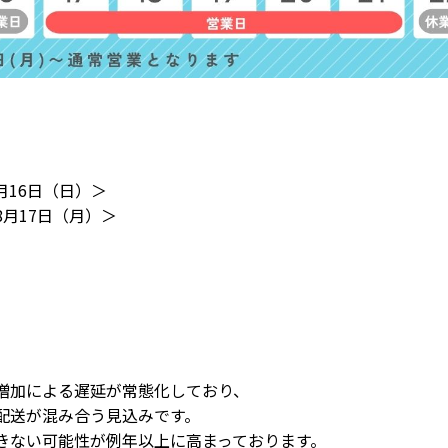
月16日（日）＞
月17日（月）＞
イ
ガーデンイール ワンポイント
オーキッドタング ワンポイ
刺繍タオル
ト刺繍タオル
参考上代
580円
参考上代
580円
）
増加による遅延が常態化しており、
配送が混み合う見込みです。
きない可能性が例年以上に高まっております。