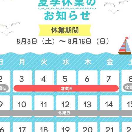
カ
ポイントタビー タオルハンカ
ノーデンブーケ タオルハン
チ
チ
参考上代
500円
参考上代
500円
タ
スマイルエイ ワンポイント刺
ユッタリパンダ ワンポイ
繍タオル(5枚入り)
ト刺繍タオル(5枚入り)
参考上代
580円
参考上代
580円