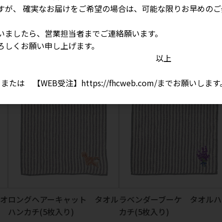
すが、 確実なお届けをご希望の場合は、可能な限りお早めのご
いましたら、営業担当者までご連絡願います。
ル
キョウリュウルイ ガーゼタオ
キャットフィーリング ガー
ろしくお願い申し上げます。
ル(5枚入り)
タオル(5枚入り)
以上
参考上代
580円
参考上代
580円
1 、または 【WEB受注】
https://fhcweb.com/
までお願いします
オ
ロングヘアーキャット タオル
ラベンダーブーケ タオルハ
ハンカチ(5枚入り)
カチ(5枚入り)