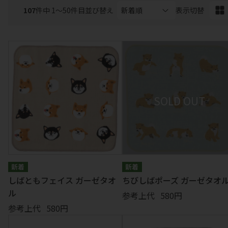
エプロン
キッチン
ぬいぐるみ
107
件中 1〜50件目
並び替え
表示切替
テーブルウェア
掛け物
マグネット
クッション
マット
扇子
ランチアイテム
コスメ
ライセンス
小物
しばともフェイス ガーゼタオ
ちびしばポーズ ガーゼタオ
ル
参考上代
580円
参考上代
580円