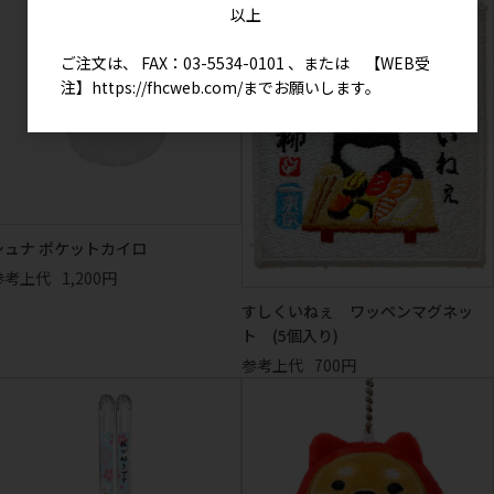
以上
ご注文は、 FAX：03-5534-0101 、または 【WEB受
注】
https://fhcweb.com/
までお願いします。
シュナ ポケットカイロ
参考上代
1,200円
すしくいねぇ ワッペンマグネッ
ト (5個入り)
参考上代
700円