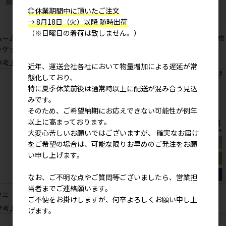
◎休業期間中に頂いたご注文
→ 8月18日（火）以降 随時出荷
（※日曜日の着荷は致しません。）
ムームーシュナ フェザーニットブラ
はるのしろとしばた A4トート(2枚
ンケット
入り)
参考上代
2,900円
参考上代
1,300円
近年、運送会社各社において物量増加による遅延が常
態化しており、
特に夏季休業前後は通常時以上に配送が混み合う見込
みです。
そのため、ご希望納期にお応えできない可能性が例年
以上に高まっております。
大変心苦しいお願いではございますが、 確実なお届け
をご希望の場合は、可能な限りお早めのご発注をお願
い申し上げます。
なお、ご不明な点やご質問等ございましたら、営業担
当者までご連絡願います。
ウニ ポケットクール
ポリッシュ ベスト
ご不便をお掛けしますが、何卒よろしくお願い申し上
参考上代
1,400円
参考上代
3,900円
げます。