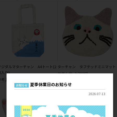
フジダルマターチャン A4トート(2
ターチャン タフテッドミニマット
枚入り)
参考上代
1,200円
参考上代
1,300円
夏季休業日のお知らせ
お知らせ
2026-07-13