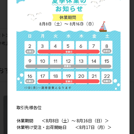
ミトンターチャン ミトン(2枚入り)
参考上代
1,200円
おすすめ商品
取引先様各位
休業期間 ＜8月8日（土）～ 8月16日（日）＞
休業明け受注・出荷開始日 ＜8月17日（月）＞