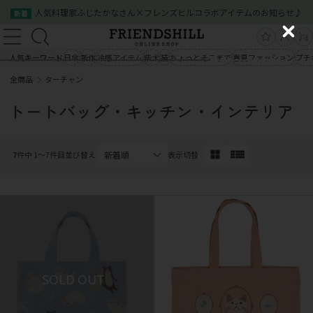
人気料理家ふじたかなさん×フレンズヒルコラボアイテムのお知らせ♪
新着
新規会員登録
ログイン
C
新規会員登録
ログイン
l
人気キーワード
日傘
新作
冷感アイテム
柴犬
猫
ちょっとそこまで
春夏ファッション
プチ
商品一覧
o
全商品
ターチャン
s
商品一覧
クイックオーダー
ご利用案内
e
トートバッグ・キッチン・インテリア
会社概要
お問い合わせ
クイックオーダー
ご利用案内
会社概要
お問い合わせ
7
件中 1〜7件目
並び替え
表示切替
03-5534-0100
03-5534-0100