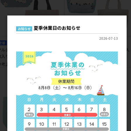
夏季休業日のお知らせ
お知らせ
2026-07-13
定番
定番
マルチしまださん ミニトート (2
ミツゴノシマダ ミニトート(2枚入
枚入り)
り)
参考上代
1,000円
参考上代
1,000円