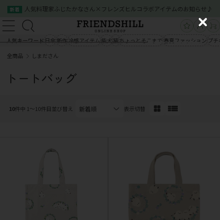
人気料理家ふじたかなさん×フレンズヒルコラボアイテムのお知らせ♪
新着
新規会員登録
ログイン
C
新規会員登録
ログイン
l
人気キーワード
日傘
新作
冷感アイテム
柴犬
猫
ちょっとそこまで
春夏ファッション
プチ
商品一覧
o
全商品
しまださん
s
商品一覧
クイックオーダー
ご利用案内
e
トートバッグ
会社概要
お問い合わせ
クイックオーダー
ご利用案内
会社概要
お問い合わせ
10
件中 1〜10件目
並び替え
表示切替
03-5534-0100
03-5534-0100