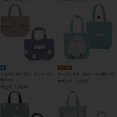
定番
キノエダしまださん ミニトート
ラージシマダ A4トート(2枚入り)
2枚入り)
参考上代
1,300円
参考上代
1,000円