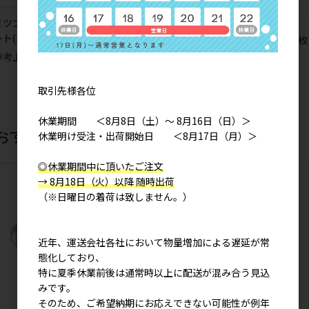
ミツゴノシマダ ファスナー付A4ト
定番
ート(2枚入り)
マルチしまださん A4トート (2枚
入り)
参考上代
1,400円
参考上代
1,300円
取引先様各位
休業期間 ＜8月8日（土）～ 8月16日（日）＞
おすすめ商品
休業明け受注・出荷開始日 ＜8月17日（月）＞
◎休業期間中に頂いたご注文
→ 8月18日（火）以降 随時出荷
（※日曜日の着荷は致しません。）
近年、運送会社各社において物量増加による遅延が常
態化しており、
特に夏季休業前後は通常時以上に配送が混み合う見込
みです。
そのため、ご希望納期にお応えできない可能性が例年