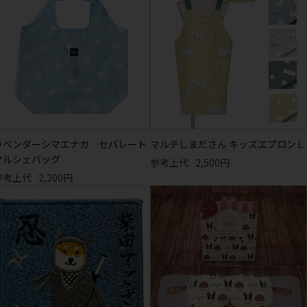
ラベンダーシマエナガ セパレート
マルチしまださん キッズエプロンＬ
マルシェバッグ
参考上代
2,500円
参考上代
2,200円