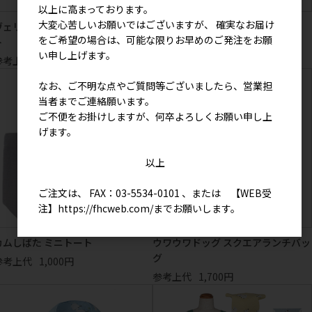
以上に高まっております。
大変心苦しいお願いではございますが、 確実なお届け
ヴェリアスキャット レジカゴトー
すしやのしばた クリア箸
をご希望の場合は、可能な限りお早めのご発注をお願
ト
参考上代
1,000円
い申し上げます。
参考上代
3,200円
なお、ご不明な点やご質問等ございましたら、営業担
当者までご連絡願います。
ご不便をお掛けしますが、何卒よろしくお願い申し上
げます。
以上
ご注文は、 FAX：03-5534-0101 、または 【WEB受
注】
https://fhcweb.com/
までお願いします。
カムしばた ミニトート
ウワウワドッグ スクエアランチバッ
グ
参考上代
1,000円
参考上代
1,700円