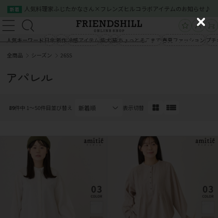
人気料理家ふじたかなさん×フレンズヒルコラボアイテムのお知らせ♪
新着
新規会員登録
ログイン
C
新規会員登録
ログイン
l
人気キーワード
日傘
新作
冷感アイテム
柴犬
猫
ちょっとそこまで
春夏ファッション
プチ
商品一覧
o
全商品
シーズン
26SS
s
商品一覧
クイックオーダー
ご利用案内
e
アパレル
会社概要
お問い合わせ
クイックオーダー
ご利用案内
会社概要
お問い合わせ
89
件中 1〜50件目
並び替え
表示切替
03-5534-0100
03-5534-0100