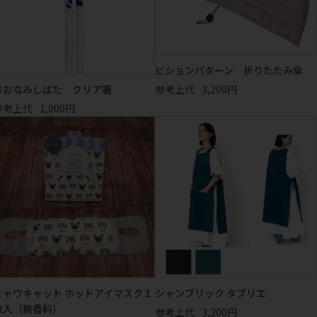
ビションパターン 折りたたみ傘
おおなみしばた クリア箸
参考上代
3,200円
参考上代
1,000円
ミャウキャット ホットアイマスク１
シャンブリック タブリエ
枚入（無香料）
参考上代
3,200円