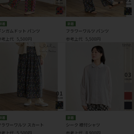
ギンガムドット パンツ
フラワーワルツ パンツ
参考上代
5,500円
参考上代
5,500円
フラワーワルツ スカート
シーク 襟付シャツ
参考上代
5,500円
参考上代
8,900円