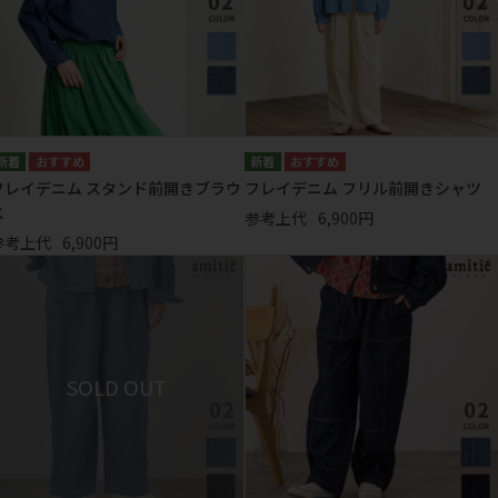
フレイデニム スタンド前開きブラウ
フレイデニム フリル前開きシャツ
ス
参考上代
6,900円
参考上代
6,900円