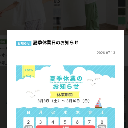
夏季休業日のお知らせ
お知らせ
シーサイドチェック 前後２ＷＡＹプ
エンバー パンツ
2026-07-13
ルオーバー
参考上代
4,800円
参考上代
5,900円