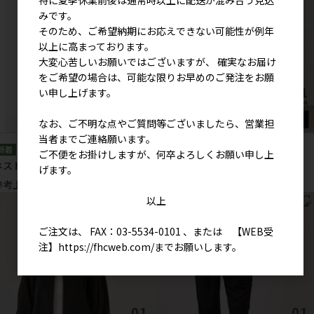
みです。
そのため、ご希望納期にお応えできない可能性が例年
以上に高まっております。
大変心苦しいお願いではございますが、 確実なお届け
をご希望の場合は、可能な限りお早めのご発注をお願
い申し上げます。
なお、ご不明な点やご質問等ございましたら、営業担
当者までご連絡願います。
ご不便をお掛けしますが、何卒よろしくお願い申し上
ネスト ワンピース
カームライン パンツ
げます。
参考上代
8,900円
参考上代
6,900円
以上
ご注文は、 FAX：03-5534-0101 、または 【WEB受
注】
https://fhcweb.com/
までお願いします。