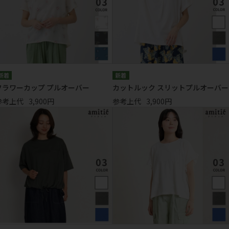
フラワーカップ プルオーバー
カットルック スリットプルオーバー
参考上代
3,900円
参考上代
3,900円