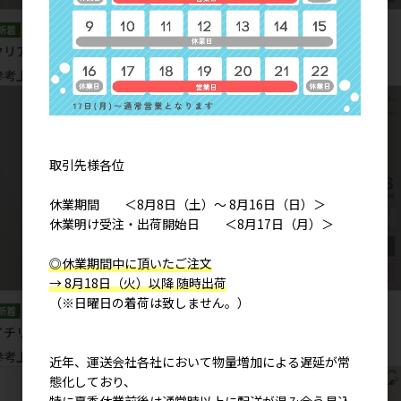
クリアパス Ｔシャツ
ジョイロゴ Ｔシャツ
参考上代
2,900円
参考上代
2,900円
取引先様各位
休業期間 ＜8月8日（土）～ 8月16日（日）＞
休業明け受注・出荷開始日 ＜8月17日（月）＞
◎休業期間中に頂いたご注文
→ 8月18日（火）以降 随時出荷
（※日曜日の着荷は致しません。）
イチリュウマンバイ Ｔシャツ
トゥヴァビヤン Ｔシャツ
参考上代
2,900円
参考上代
2,900円
近年、運送会社各社において物量増加による遅延が常
態化しており、
特に夏季休業前後は通常時以上に配送が混み合う見込