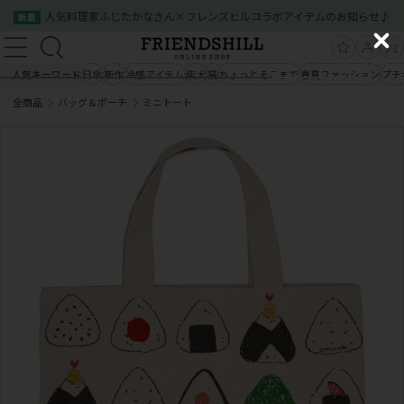
人気料理家ふじたかなさん×フレンズヒルコラボアイテムのお知らせ♪
新着
新規会員登録
ログイン
C
新規会員登録
ログイン
l
人気キーワード
日傘
新作
冷感アイテム
柴犬
猫
ちょっとそこまで
春夏ファッション
プチ
商品一覧
o
全商品
バッグ＆ポーチ
ミニトート
s
商品一覧
クイックオーダー
ご利用案内
e
会社概要
お問い合わせ
クイックオーダー
ご利用案内
会社概要
お問い合わせ
03-5534-0100
03-5534-0100