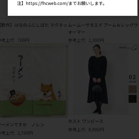
注】
https://fhcweb.com/
までお願いします。
【新作】はなのふじしばた マグネッ
ムームーサモエド アーム＆レッグウ
ト
ォーマー
参考上代
700円
参考上代
1,300円
ネスト ワンピース
ラーメンですか ノレン
参考上代
8,900円
参考上代
2,700円