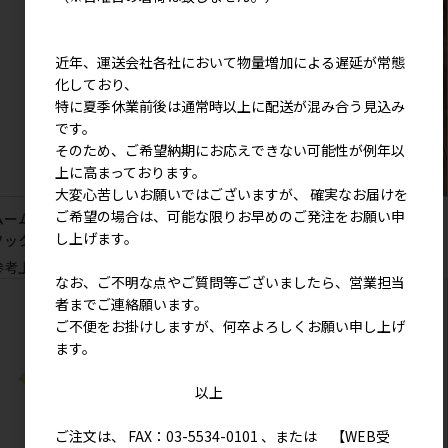
近年、運送会社各社において物量増加による遅延が常態
化しており、
特に夏季休業前後は通常時以上に配送が混み合う見込み
です。
そのため、ご希望納期にお応えできない可能性が例年以
上に高まっております。
大変心苦しいお願いではございますが、 確実なお届けを
ご希望の場合は、可能な限りお早めのご発注をお願い申
ムームーキャット シルクおやすみ
ヤンノカキャット ホットアイマスク
し上げます。
ソックス
３枚入（無香料）
参考上代
1,500円
参考上代
500円
なお、ご不明な点やご質問等ございましたら、営業担当
者までご連絡願います。
ご不便をお掛けしますが、何卒よろしくお願い申し上げ
ます。
以上
ご注文は、 FAX：03-5534-0101 、または 【WEB受