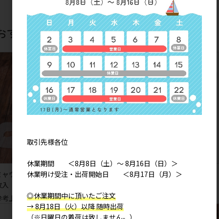
おすすめ商品
取引先様各位
休業期間 ＜8月8日（土）～ 8月16日（日）＞
休業明け受注・出荷開始日 ＜8月17日（月）＞
ミャウキャット ホットアイマスク１
カムしばた ミニトート
枚入（無香料）
参考上代
1,000円
◎休業期間中に頂いたご注文
参考上代
180円
→ 8月18日（火）以降 随時出荷
（※日曜日の着荷は致しません。）