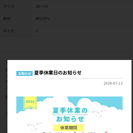
サイズ
20×30
素材
綿100%
ロット
2
ナチュラル
品番
848900
夏季休業日のお知らせ
お知らせ
JANコード
4535279848900
参考上代
1,000円
2026-07-13
次回入荷
9/中
販売価格
会員のみ公開
（単価 × 入数）
注文数
ご注文には
ログイン
してください