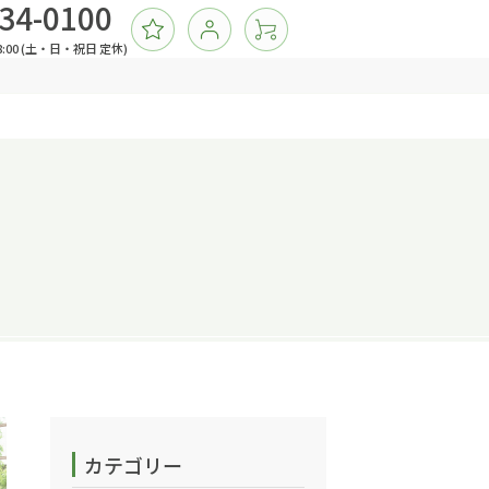
34-0100
:00 (土・日・祝日 定休)
マイページ
飾バッグ
ョッピングバッグ
ーチ
ームカバー
の他ソックス
飾バッグ
子
ョッピングバッグ
ガネケース 他小物
ーチ
ームカバー
の他ソックス
子
ガネケース 他小物
カテゴリー