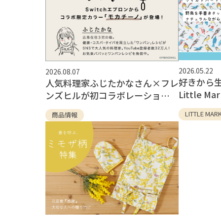
クッション
マット
扇子
ランチアイテム
コスメ
ライセンス
小物
2026.05.22
2026.08.07
好きから生
人気料理家ふじたかなさん×フレ
Little Mar
ンズヒルが初コラボレーション
「カナスタンド」エプロン誕生
LITTLE MAR
商品情報