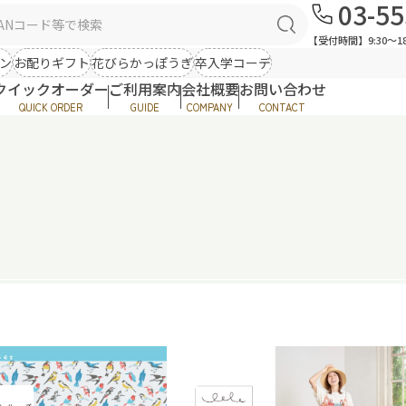
03-55
ズン雑貨（春夏）
バッグ＆ポーチ
【受付時間】9:30〜18
ン
お配りギフト
花びらかっぽうぎ
卒入学コーデ
ご利用案内
感アイテム
ひんやり小物
ミニトート
服
クイックオーダー
ご利用案内
会社概要
お問い合わせ
お問い合わせ
A4トート
シ
QUICK ORDER
GUIDE
COMPANY
CONTACT
クラフトインディア
ポ
ファッション
服飾雑貨
ご利用案内
ズン雑貨（春夏）
バッグ＆ポーチ
トップス
傘
ア
お問い合わせ
ワンピース
NBソックス
そ
感アイテム
ひんやり小物
ミニトート
服
ストール・マフラー
帽
A4トート
シ
ハンカチ類
メ
クラフトインディア
ポ
ラクターグッズ
ファッション
服飾雑貨
・ストラップ
Tシャツ・帽子
トップス
傘
ア
ワッペンシール
ワンピース
NBソックス
そ
ソックス
ストール・マフラー
帽
その他
ハンカチ類
メ
ラクターグッズ
・ストラップ
Tシャツ・帽子
ワッペンシール