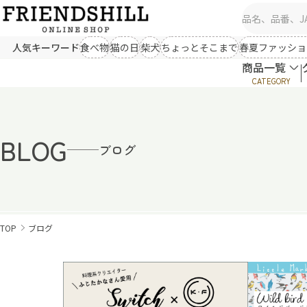
商品一覧
シーズン雑貨（秋冬）
シー
人気キーワード
食べ物
猫の日
柴犬
ちょっとそこまで
春夏ファッショ
新規会員登録
クイックオーダー
ブランケット
ルームウェア
ひんやり冷
商品一覧
会社概要
あったかエプロン
あったか小物
ウェア類
CATEGORY
あったかソックス
手袋
商品一覧
秋冬ファッション
春夏
クイックオーダー
シーズン雑貨（秋冬）
シー
アウター
トップス
アウター
会社概要
ボトム
ワンピース
ボトム
BLOG
03-5534-0100
ブランケット
ルームウェア
ひんやり冷
ブログ
あったかエプロン
あったか小物
ウェア類
あったかソックス
手袋
生活雑貨
キャ
秋冬ファッション
春夏
エプロン
キッチン
ぬいぐるみ
03-5534-0100
アウター
トップス
アウター
テーブルリネン
掛け物
マグネット
ボトム
ワンピース
ボトム
クッション
マット
扇子
TOP
ブログ
ランチアイテム
コスメ
ライセンス
小物
生活雑貨
キャ
エプロン
キッチン
ぬいぐるみ
テーブルリネン
掛け物
マグネット